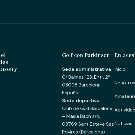
 el
Golf con Parkinson
Enlaces
ades
inson y
Sede administrativa
Inicio
C/ Balmes 123, Entr. 2ª
Nosotro
08008 Barcelona,
España
Amateur
Sede deportiva
Club de Golf Barcelona
Activida
– Masia Bach s/n,
Noticias
08769 Sant Esteve Ses
Rovires (Barcelona)