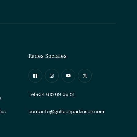
Redes Sociales
s
Tel +34 615 69 56 51
s
des
contacto@golfconparkinson.com