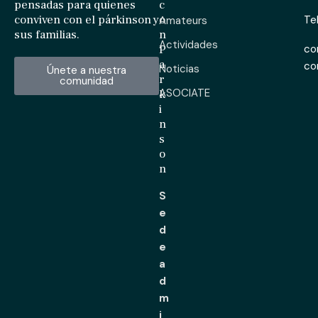
pensadas para quienes
c
conviven con el párkinson y
o
Te
Amateurs
sus familias.
n
Actividades
P
co
a
c
Noticias
Únete a nuestra
r
comunidad
ASOCIATE
k
i
n
s
o
n
S
e
d
e
a
d
m
i