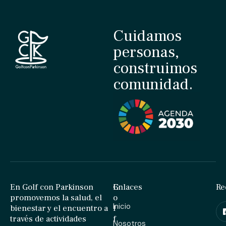
Cuidamos
personas,
construimos
comunidad.
En Golf con Parkinson
G
Enlaces
Re
promovemos la salud, el
o
Inicio
bienestar y el encuentro a
l
través de actividades
f
Nosotros