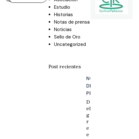
Estudio
Historias
Notas de prensa
Noticias
Sello de Oro
Uncategorized
Post recientes
NOTAS
DE
PRENSA
D
el
g
r
e
e