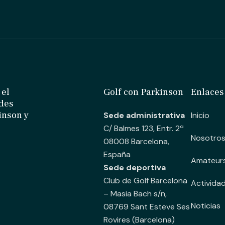
 el
Golf con Parkinson
Enlaces
ades
inson y
Sede administrativa
Inicio
C/ Balmes 123, Entr. 2ª
Nosotro
08008 Barcelona,
España
Amateur
Sede deportiva
Club de Golf Barcelona
Activida
– Masia Bach s/n,
Noticias
08769 Sant Esteve Ses
Rovires (Barcelona)