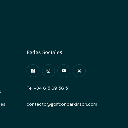
Redes Sociales
s
Tel +34 615 69 56 51
s
des
contacto@golfconparkinson.com