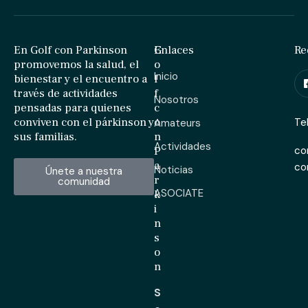
En Golf con Parkinson
G
Enlaces
Re
promovemos la salud, el
o
Inicio
bienestar y el encuentro a
l
través de actividades
f
Nosotros
pensadas para quienes
c
conviven con el párkinson y
o
Te
Amateurs
sus familias.
n
Actividades
P
co
a
c
Noticias
Únete a nuestra
r
comunidad
ASOCIATE
k
i
n
s
o
n
S