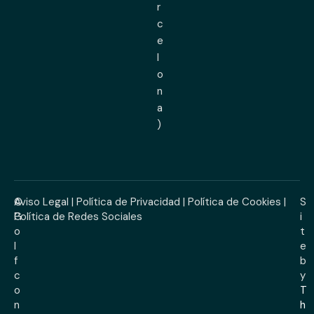
r
c
e
l
o
n
a
)
©
Aviso Legal
|
Política de Privacidad
|
Política de Cookies
|
S
G
Política de Redes Sociales
i
o
t
l
e
f
b
c
y
o
T
n
h