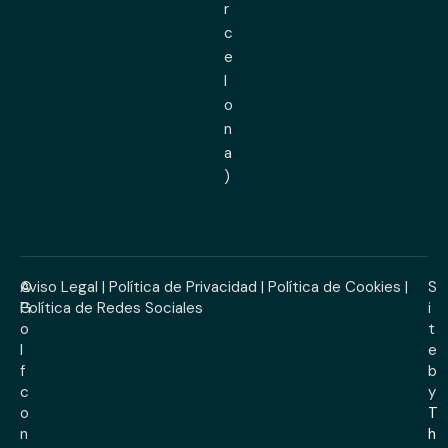
r
c
e
l
o
n
a
)
©
Aviso Legal
|
Política de Privacidad
|
Política de Cookies
|
S
G
Política de Redes Sociales
i
o
t
l
e
f
b
c
y
o
T
n
h