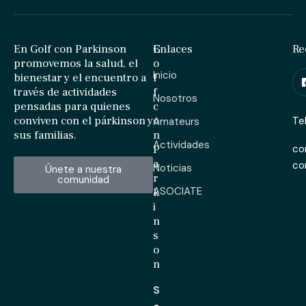
En Golf con Parkinson
G
Enlaces
Re
promovemos la salud, el
o
Inicio
bienestar y el encuentro a
l
través de actividades
f
Nosotros
pensadas para quienes
c
conviven con el párkinson y
o
Te
Amateurs
sus familias.
n
Actividades
P
co
a
c
Noticias
Únete a nuestra
r
comunidad
ASOCIATE
k
i
n
s
o
n
S