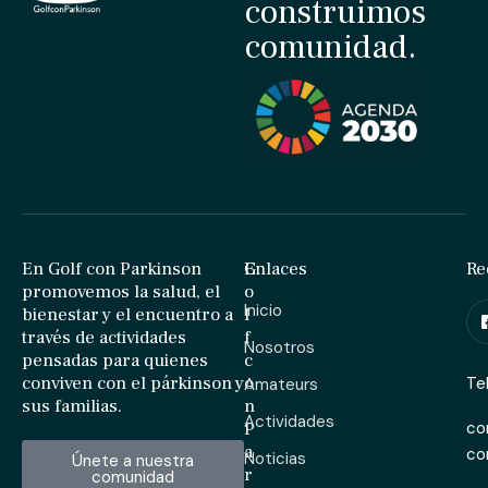
construimos
comunidad.
En Golf con Parkinson
G
Enlaces
Re
promovemos la salud, el
o
Inicio
bienestar y el encuentro a
l
través de actividades
f
Nosotros
pensadas para quienes
c
conviven con el párkinson y
o
Te
Amateurs
sus familias.
n
Actividades
P
co
a
c
Noticias
Únete a nuestra
r
comunidad