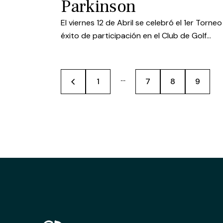
Parkinson
El viernes 12 de Abril se celebró el 1er Torne
éxito de participación en el Club de Golf…
…
<
1
7
8
9