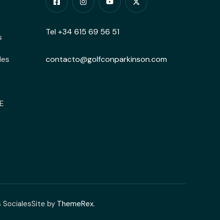
s
Tel +34 615 69 56 51
s
des
contacto@golfconparkinson.com
E
s Sociales
Site by
ThemeRex.