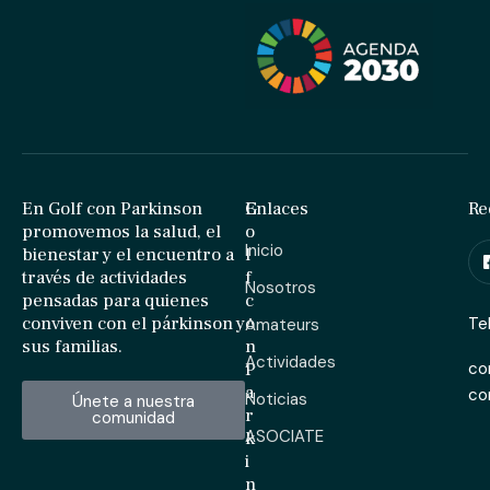
En Golf con Parkinson
G
Enlaces
Re
promovemos la salud, el
o
Inicio
bienestar y el encuentro a
l
través de actividades
f
Nosotros
pensadas para quienes
c
conviven con el párkinson y
o
Te
Amateurs
sus familias.
n
Actividades
P
co
a
c
Noticias
Únete a nuestra
r
comunidad
ASOCIATE
k
i
n