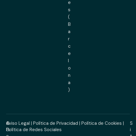
e
s
(
B
a
r
c
e
l
o
n
a
)
©
Aviso Legal
|
Política de Privacidad
|
Política de Cookies
|
S
G
Política de Redes Sociales
i