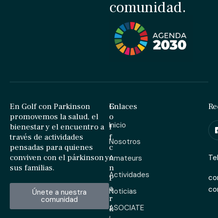
comunidad.
En Golf con Parkinson
G
Enlaces
Re
promovemos la salud, el
o
Inicio
bienestar y el encuentro a
l
través de actividades
f
Nosotros
pensadas para quienes
c
conviven con el párkinson y
o
Te
Amateurs
sus familias.
n
Actividades
P
co
a
c
Noticias
Únete a nuestra
r
comunidad
ASOCIATE
k