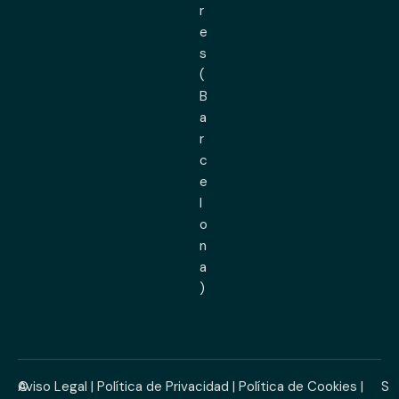
r
e
s
(
B
a
r
c
e
l
o
n
a
)
©
Aviso Legal
|
Política de Privacidad
|
Política de Cookies
|
S