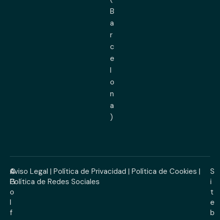
B
a
r
c
e
l
o
n
a
)
©
Aviso Legal
|
Política de Privacidad
|
Política de Cookies
|
S
G
Política de Redes Sociales
i
o
t
l
e
f
b