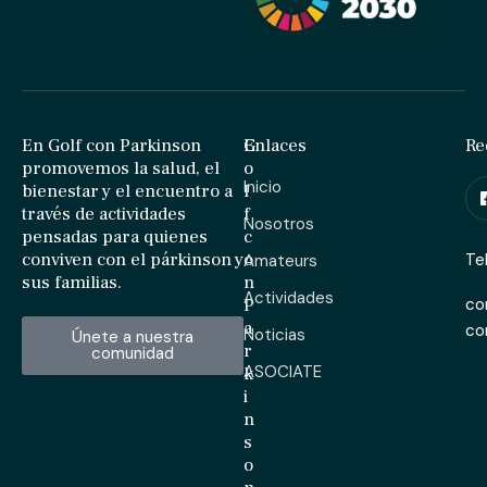
En Golf con Parkinson
G
Enlaces
Re
promovemos la salud, el
o
Inicio
bienestar y el encuentro a
l
través de actividades
f
Nosotros
pensadas para quienes
c
conviven con el párkinson y
o
Te
Amateurs
sus familias.
n
Actividades
P
co
a
c
Noticias
Únete a nuestra
r
comunidad
ASOCIATE
k
i
n
s
o