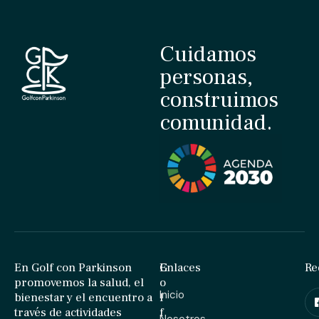
Cuidamos
personas,
construimos
comunidad.
En Golf con Parkinson
G
Enlaces
Re
promovemos la salud, el
o
Inicio
bienestar y el encuentro a
l
través de actividades
f
Nosotros