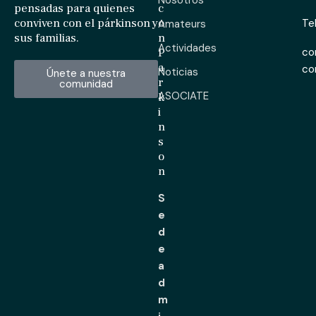
pensadas para quienes
c
conviven con el párkinson y
o
Te
Amateurs
sus familias.
n
Actividades
P
co
a
c
Noticias
Únete a nuestra
r
comunidad
ASOCIATE
k
i
n
s
o
n
S
e
d
e
a
d
m