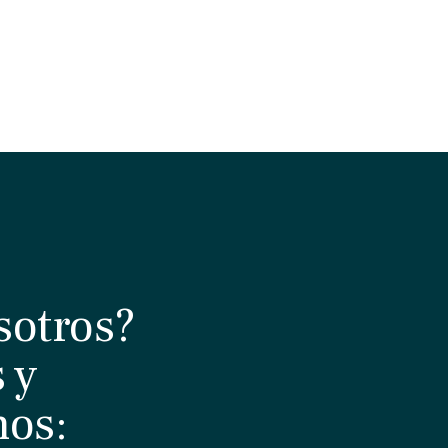
sotros?
 y
nos: