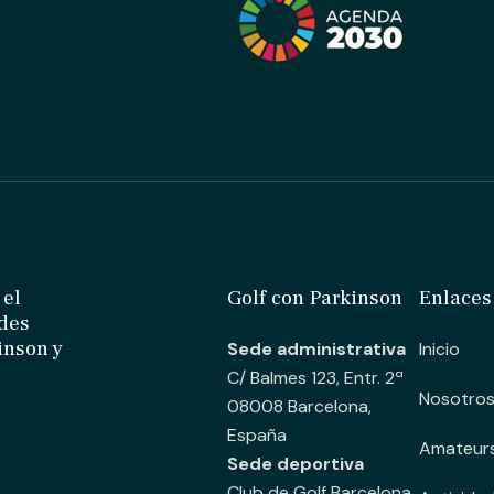
 el
Golf con Parkinson
Enlaces
ades
inson y
Sede administrativa
Inicio
C/ Balmes 123, Entr. 2ª
Nosotro
08008 Barcelona,
España
Amateur
Sede deportiva
Club de Golf Barcelona